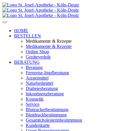
HOME
BESTELLEN
Medikamente & Rezepte
Medikamente & Rezepte
Online Shop
Geräteverleih
BERATUNG
Beratung
Fernreise-Impfberatung
Arzneimittel
Naturheilmittel
Diabetesberatung
Inkontinenzberatung
Kosmetik
Service
Blutzuckerbestimmung
Blutdruckbestimmung
Gesamtcholesterinbestimmung
Kundenkarte
Unser Bonusprogramm