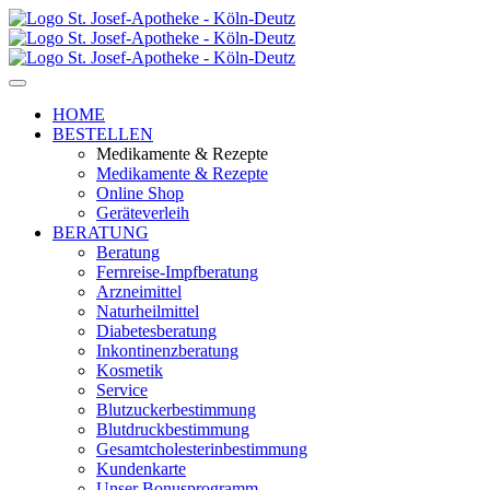
HOME
BESTELLEN
Medikamente & Rezepte
Medikamente & Rezepte
Online Shop
Geräteverleih
BERATUNG
Beratung
Fernreise-Impfberatung
Arzneimittel
Naturheilmittel
Diabetesberatung
Inkontinenzberatung
Kosmetik
Service
Blutzuckerbestimmung
Blutdruckbestimmung
Gesamtcholesterinbestimmung
Kundenkarte
Unser Bonusprogramm